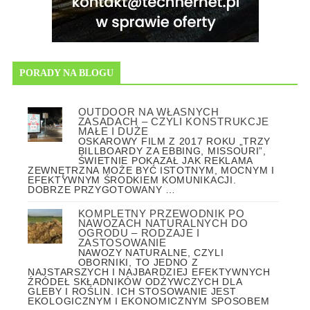
PORADY NA BLOGU
OUTDOOR NA WŁASNYCH
ZASADACH – CZYLI KONSTRUKCJE
MAŁE I DUŻE
OSKAROWY FILM Z 2017 ROKU „TRZY
BILLBOARDY ZA EBBING, MISSOURI”,
ŚWIETNIE POKAZAŁ JAK REKLAMA
ZEWNĘTRZNA MOŻE BYĆ ISTOTNYM, MOCNYM I
EFEKTYWNYM ŚRODKIEM KOMUNIKACJI.
DOBRZE PRZYGOTOWANY …
KOMPLETNY PRZEWODNIK PO
NAWOZACH NATURALNYCH DO
OGRODU – RODZAJE I
ZASTOSOWANIE
NAWOZY NATURALNE, CZYLI
OBORNIKI, TO JEDNO Z
NAJSTARSZYCH I NAJBARDZIEJ EFEKTYWNYCH
ŹRÓDEŁ SKŁADNIKÓW ODŻYWCZYCH DLA
GLEBY I ROŚLIN. ICH STOSOWANIE JEST
EKOLOGICZNYM I EKONOMICZNYM SPOSOBEM