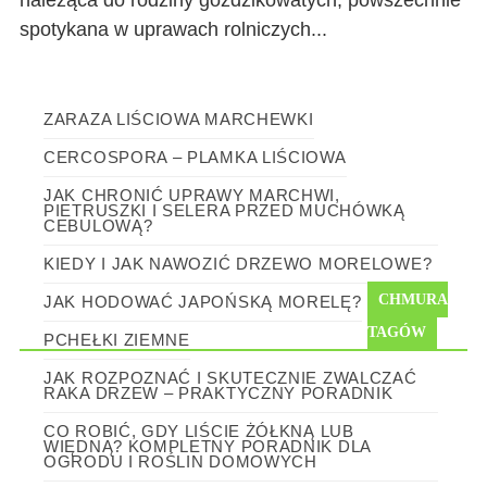
spotykana w uprawach rolniczych...
ZARAZA LIŚCIOWA MARCHEWKI
CERCOSPORA – PLAMKA LIŚCIOWA
JAK CHRONIĆ UPRAWY MARCHWI,
PIETRUSZKI I SELERA PRZED MUCHÓWKĄ
CEBULOWĄ?
KIEDY I JAK NAWOZIĆ DRZEWO MORELOWE?
CHMURA
JAK HODOWAĆ JAPOŃSKĄ MORELĘ?
TAGÓW
PCHEŁKI ZIEMNE
JAK ROZPOZNAĆ I SKUTECZNIE ZWALCZAĆ
RAKA DRZEW – PRAKTYCZNY PORADNIK
CO ROBIĆ, GDY LIŚCIE ŻÓŁKNĄ LUB
WIĘDNĄ? KOMPLETNY PORADNIK DLA
OGRODU I ROŚLIN DOMOWYCH