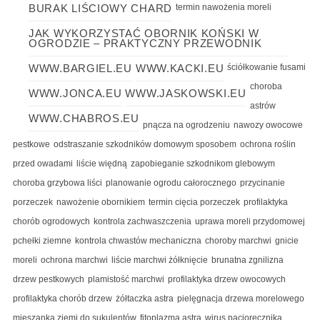
BURAK LIŚCIOWY CHARD
termin nawożenia moreli
JAK WYKORZYSTAĆ OBORNIK KOŃSKI W
OGRODZIE – PRAKTYCZNY PRZEWODNIK
WWW.BARGIEL.EU
WWW.KACKI.EU
ściółkowanie fusami
choroba
WWW.JONCA.EU
WWW.JASKOWSKI.EU
astrów
WWW.CHABROS.EU
pnącza na ogrodzeniu
nawozy owocowe
pestkowe
odstraszanie szkodników domowym sposobem
ochrona roślin
przed owadami
liście więdną
zapobieganie szkodnikom glebowym
choroba grzybowa liści
planowanie ogrodu całorocznego
przycinanie
porzeczek
nawożenie obornikiem
termin cięcia porzeczek
profilaktyka
chorób ogrodowych
kontrola zachwaszczenia
uprawa moreli przydomowej
pchełki ziemne
kontrola chwastów mechaniczna
choroby marchwi
gnicie
moreli
ochrona marchwi
liście marchwi żółknięcie
brunatna zgnilizna
drzew pestkowych
plamistość marchwi
profilaktyka drzew owocowych
profilaktyka chorób drzew
żółtaczka astra
pielęgnacja drzewa morelowego
mieszanka ziemi do sukulentów
fitoplazma astra
wirus paciorecznika