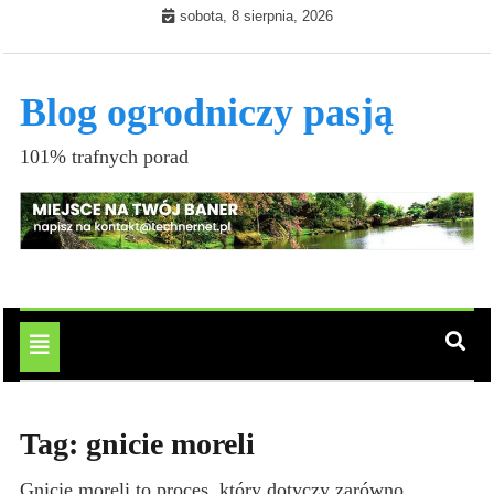
Skip
sobota, 8 sierpnia, 2026
to
content
Blog ogrodniczy pasją
101% trafnych porad
Toggle
navigation
Tag:
gnicie moreli
Gnicie moreli to proces, który dotyczy zarówno