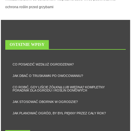
ochrona roślin przed grzybami
OSTATNIE WPISY
CO POSADZIĆ WZDŁUŻ OGRODZENIA?
JAK DBAĆ O TRUSKAWKI PO OWOCOWANIU?
CO ROBIĆ, GDY LIŚCIE ŻÓŁKNĄ LUB WIĘDNĄ? KOMPLETNY
PORADNIK DLA OGRODU I ROŚLIN DOMOWYCH
JAK STOSOWAĆ OBORNIK W OGRODZIE?
JAK PLANOWAĆ OGRÓD, BY BYŁ PIĘKNY PRZEZ CAŁY ROK?