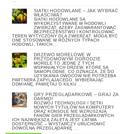
…
SIATKI HODOWLANE – JAK WYBRAĆ
WŁAŚCIWĄ?
SIATKI HODOWLANE SĄ
WYKORZYSTYWANE W HODOWLI
ZWIERZĄT, AŻEBY ZAGWARANTOWAĆ
BEZPIECZEŃSTWO I KONTROLOWAĆ
TEREN WYTYCZONY DLA ZWIERZĄT. MOGĄ BYĆ
ONE STOSOWANE W RÓŻNYCH TYPACH
HODOWLI, TAKICH …
DRZEWO MORELOWE W
PRZYDOMOWYM OGRODZIE
MORELE TO JEDNE Z TYCH
WSPANIAŁYCH DRZEW, KTÓRE SĄ
SAMOPŁODNE, CO OZNACZA, ŻE DO
UZYSKANIA OWOCÓW NIE POTRZEBA
PARTNERA ZAPYLAJĄCEGO. WYBIERAJĄC
ODMIANĘ, PAMIĘTAJ O KILKU …
GRY PRZEGLĄDARKOWE – GRAJ ZA
DARMO!
ROZWÓJ TECHNOLOGII I SETKI
NOWYCH TYTUŁÓW NA KOMPUTERY
ORAZ KONSOLE NIE WZRUSZAJĄ
FANÓW GIER PRZEGLĄDARKOWYCH.
ICH NAJWIĘKSZĄ ZALETĄ JEST ŁATWA
DOSTĘPNOŚĆ – WYSTARCZY URUCHOMIĆ
DOWOLNĄ PRZEGLĄDARKĘ …