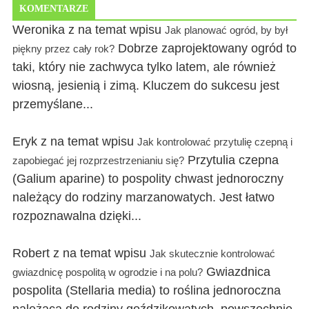
KOMENTARZE
Weronika z na temat wpisu
Jak planować ogród, by był
Dobrze zaprojektowany ogród to
piękny przez cały rok?
taki, który nie zachwyca tylko latem, ale również
wiosną, jesienią i zimą. Kluczem do sukcesu jest
przemyślane...
Eryk z na temat wpisu
Jak kontrolować przytulię czepną i
Przytulia czepna
zapobiegać jej rozprzestrzenianiu się?
(Galium aparine) to pospolity chwast jednoroczny
należący do rodziny marzanowatych. Jest łatwo
rozpoznawalna dzięki...
Robert z na temat wpisu
Jak skutecznie kontrolować
Gwiazdnica
gwiazdnicę pospolitą w ogrodzie i na polu?
pospolita (Stellaria media) to roślina jednoroczna
należąca do rodziny goździkowatych, powszechnie