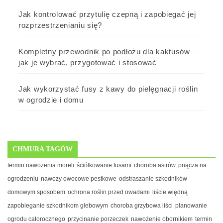
Jak kontrolować przytulię czepną i zapobiegać jej
rozprzestrzenianiu się?
Kompletny przewodnik po podłożu dla kaktusów –
jak je wybrać, przygotować i stosować
Jak wykorzystać fusy z kawy do pielęgnacji roślin
w ogrodzie i domu
CHMURA TAGÓW
termin nawożenia moreli
ściółkowanie fusami
choroba astrów
pnącza na
ogrodzeniu
nawozy owocowe pestkowe
odstraszanie szkodników
domowym sposobem
ochrona roślin przed owadami
liście więdną
zapobieganie szkodnikom glebowym
choroba grzybowa liści
planowanie
ogrodu całorocznego
przycinanie porzeczek
nawożenie obornikiem
termin