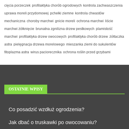
cięcia porzeczek
profilaktyka chorób ogrodowych
kontrola zachwaszczenia
uprawa moreli przydomowej
pchełki ziemne
kontrola chwastów
mechaniczna
choroby marchwi
gnicie moreli
ochrona marchwi
liście
marchwi żółknięcie
brunatna zgnilizna drzew pestkowych
plamistość
marchwi
profilaktyka drzew owocowych
profilaktyka chorób drzew
żółtaczka
astra
pielęgnacja drzewa morelowego
mieszanka ziemi do sukulentów
fitoplazma astra
wirus paciorecznika
ochrona roślin przed grzybami
OSTATNIE WPISY
Co posadzić wzdłuż ogrodzenia?
Jak dbać o truskawki po owocowaniu?