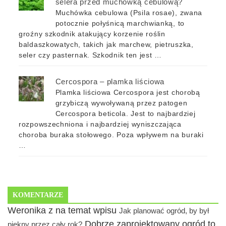
selera przed muchówką cebulową?
Muchówka cebulowa (Psila rosae), zwana
potocznie połyśnicą marchwianką, to
groźny szkodnik atakujący korzenie roślin
baldaszkowatych, takich jak marchew, pietruszka,
seler czy pasternak. Szkodnik ten jest …
Cercospora – plamka liściowa
Plamka liściowa Cercospora jest chorobą
grzybiczą wywoływaną przez patogen
Cercospora beticola. Jest to najbardziej
rozpowszechniona i najbardziej wyniszczająca
choroba buraka stołowego. Poza wpływem na buraki
…
KOMENTARZE
Weronika z na temat wpisu
Jak planować ogród, by był
Dobrze zaprojektowany ogród to
piękny przez cały rok?