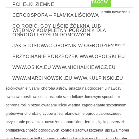
TAGÓW
PCHEŁKI ZIEMNE
termin nawożenia
CERCOSPORA – PLAMKA LIŚCIOWA
CO ROBIĆ, GDY LIŚCIE ŻÓŁKNĄ LUB
WIĘDNĄ? KOMPLETNY PORADNIK DLA
OGRODU I ROŚLIN DOMOWYCH
JAK STOSOWAĆ OBORNIK W OGRODZIE?
moreli
PRZYCINANIE PORZECZEK
WWW.OPOLSKI.EU
WWW.OSIKA.EU
WWW.MICHALKIEWICZ.EU
WWW.MARCINOWSKI.EU
WWW.KULPINSKI.EU
ściółkowanie fusami
choroba astrów
pnącza na ogrodzeniu
nawozy
owocowe pestkowe
odstraszanie szkodników domowym sposobem
ochrona roślin przed owadami
liście więdną
zapobieganie szkodnikom
glebowym
choroba grzybowa liści
planowanie ogrodu całorocznego
przycinanie porzeczek
nawożenie obornikiem
termin cięcia porzeczek
profilaktyka chorób ogrodowych
kontrola zachwaszczenia
uprawa moreli
przydomowej
pchełki ziemne
kontrola chwastów mechaniczna
choroby