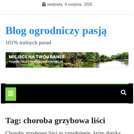
Skip
niedziela, 9 sierpnia, 2026
to
content
Blog ogrodniczy pasją
101% trafnych porad
Toggle
navigation
Tag:
choroba grzybowa liści
Choroby grzybowe liści to zagadnienie, które dotyka