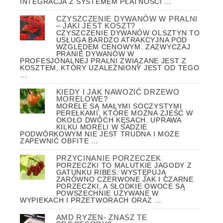
INTEGRACJA Z SYSTEMEM PŁATNOŚCI …
CZYSZCZENIE DYWANÓW W PRALNI
– JAKI JEST KOSZT?
CZYSZCZENIE DYWANÓW OLSZTYN TO
USŁUGA BARDZO ATRAKCYJNA POD
WZGLĘDEM CENOWYM. ZAZWYCZAJ
PRANIE DYWANÓW W
PROFESJONALNEJ PRALNI ZWIĄZANE JEST Z
KOSZTEM, KTÓRY UZALEŻNIONY JEST OD TEGO
…
KIEDY I JAK NAWOZIĆ DRZEWO
MORELOWE?
MORELE SĄ MAŁYMI SOCZYSTYMI
PEREŁKAMI, KTÓRE MOŻNA ZJEŚĆ W
OKOŁO DWÓCH KĘSACH. UPRAWA
KILKU MORELI W SADZIE
PODWÓRKOWYM NIE JEST TRUDNA I MOŻE
ZAPEWNIĆ OBFITE …
PRZYCINANIE PORZECZEK
PORZECZKI TO MALUTKIE JAGODY Z
GATUNKU RIBES. WYSTĘPUJĄ
ZARÓWNO CZERWONE JAK I CZARNE
PORZECZKI, A SŁODKIE OWOCE SĄ
POWSZECHNIE UŻYWANE W
WYPIEKACH I PRZETWORACH ORAZ …
AMD RYZEN- ZNASZ TE