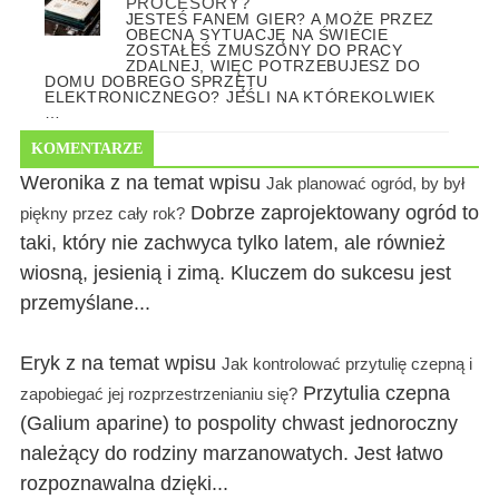
PROCESORY?
JESTEŚ FANEM GIER? A MOŻE PRZEZ
OBECNĄ SYTUACJĘ NA ŚWIECIE
ZOSTAŁEŚ ZMUSZONY DO PRACY
ZDALNEJ, WIĘC POTRZEBUJESZ DO
DOMU DOBREGO SPRZĘTU
ELEKTRONICZNEGO? JEŚLI NA KTÓREKOLWIEK
…
KOMENTARZE
Weronika z na temat wpisu
Jak planować ogród, by był
Dobrze zaprojektowany ogród to
piękny przez cały rok?
taki, który nie zachwyca tylko latem, ale również
wiosną, jesienią i zimą. Kluczem do sukcesu jest
przemyślane...
Eryk z na temat wpisu
Jak kontrolować przytulię czepną i
Przytulia czepna
zapobiegać jej rozprzestrzenianiu się?
(Galium aparine) to pospolity chwast jednoroczny
należący do rodziny marzanowatych. Jest łatwo
rozpoznawalna dzięki...