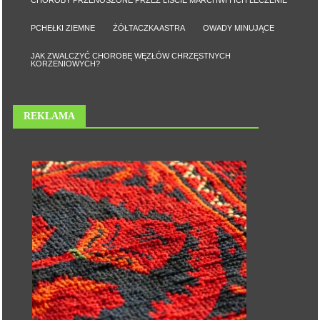
CHOROBY PRZENOSZONE PRZEZ LIŚCIE MARCHWI I ICH LECZENIE
PCHEŁKI ZIEMNE
ŻÓŁTACZKA ASTRA
OWADY MINUJĄCE
JAK ZWALCZYĆ CHOROBĘ WĘZŁÓW CHRZĘSTNYCH
KORZENIOWYCH?
REKLAMA