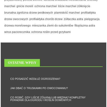
marchwi
gnicie moreli
ochrona marchwi
liście marchwi żółknięcie
brunatna zgnilizna drzew pestkowych
plamistość marchwi
profilaktyka
drzew owocowych
profilaktyka chorób drzew
żółtaczka astra
pielęgnacja
drzewa morelowego
mieszanka ziemi do sukulentów
fitoplazma astra
wirus paciorecznika
ochrona roślin przed grzybami
OSTATNIE WPISY
CO POSADZIĆ WZDŁUŻ OGRODZENIA?
JAK DBAĆ O TRUSKAWKI PO OWOCOWANIU?
CO ROBIĆ, GDY LIŚCIE ŻÓŁKNĄ LUB WIĘDNĄ? KOMPLETNY
PORADNIK DLA OGRODU I ROŚLIN DOMOWYCH