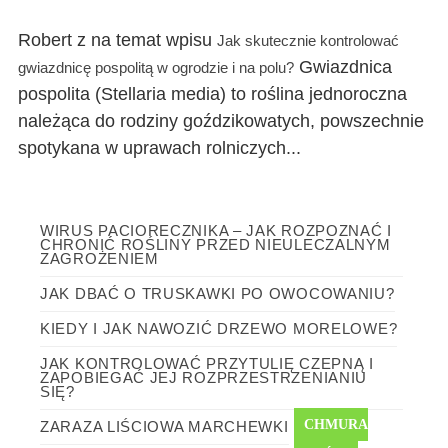
Robert z na temat wpisu
Jak skutecznie kontrolować
Gwiazdnica
gwiazdnicę pospolitą w ogrodzie i na polu?
pospolita (Stellaria media) to roślina jednoroczna
należąca do rodziny goździkowatych, powszechnie
spotykana w uprawach rolniczych...
WIRUS PACIORECZNIKA – JAK ROZPOZNAĆ I
CHRONIĆ ROŚLINY PRZED NIEULECZALNYM
ZAGROŻENIEM
JAK DBAĆ O TRUSKAWKI PO OWOCOWANIU?
KIEDY I JAK NAWOZIĆ DRZEWO MORELOWE?
JAK KONTROLOWAĆ PRZYTULIĘ CZEPNĄ I
ZAPOBIEGAĆ JEJ ROZPRZESTRZENIANIU
SIĘ?
CHMURA
ZARAZA LIŚCIOWA MARCHEWKI