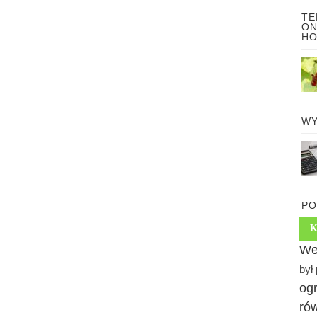
TE
ON
HO
WY
PO
We
był
ogr
rów