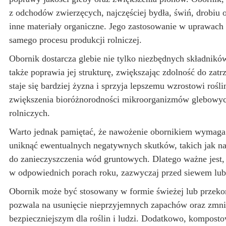
z odchodów zwierzęcych, najczęściej bydła, świń, drobiu or
inne materiały organiczne. Jego zastosowanie w uprawach 
samego procesu produkcji rolniczej.
Obornik dostarcza glebie nie tylko niezbędnych składników 
także poprawia jej strukturę, zwiększając zdolność do za
staje się bardziej żyzna i sprzyja lepszemu wzrostowi roś
zwiększenia bioróżnorodności mikroorganizmów glebowyc
rolniczych.
Warto jednak pamiętać, że nawożenie obornikiem wymaga 
uniknąć ewentualnych negatywnych skutków, takich jak 
do zanieczyszczenia wód gruntowych. Dlatego ważne jest
w odpowiednich porach roku, zazwyczaj przed siewem lub
Obornik może być stosowany w formie świeżej lub przek
pozwala na usunięcie nieprzyjemnych zapachów oraz zmnie
bezpieczniejszym dla roślin i ludzi. Dodatkowo, kompost