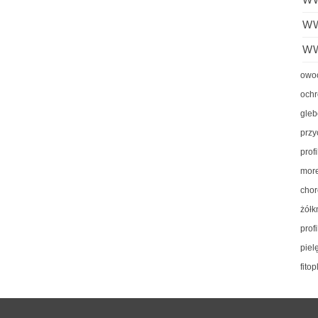
WW
W
owo
ochr
gle
przy
prof
more
cho
żółk
prof
piel
fito