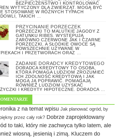
BEZPIECZEŃSTWO I KONTROLOWAĆ
REN WYTYCZONY DLA ZWIERZĄT. MOGĄ BYĆ
E STOSOWANE W RÓŻNYCH TYPACH
DOWLI, TAKICH …
PRZYCINANIE PORZECZEK
PORZECZKI TO MALUTKIE JAGODY Z
GATUNKU RIBES. WYSTĘPUJĄ
ZARÓWNO CZERWONE JAK I CZARNE
PORZECZKI, A SŁODKIE OWOCE SĄ
POWSZECHNIE UŻYWANE W
PIEKACH I PRZETWORACH ORAZ …
ZADANIE DORADCY KREDYTOWEGO
DORADCA KREDYTOWY TO OSOBA,
KTÓRA POMAGA LUDZIOM ZROZUMIEĆ
ICH ZDOLNOŚĆ KREDYTOWĄ I JAK
MOGĄ JĄ POPRAWIĆ. POMAGAJĄ
RÓWNIEŻ LUDZIOM UZYSKAĆ
ŻYCZKI I KREDYTY HIPOTECZNE. DORADCA …
KOMENTARZE
ronika z na temat wpisu
Jak planować ogród, by
Dobrze zaprojektowany
 piękny przez cały rok?
ód to taki, który nie zachwyca tylko latem, ale
nież wiosną, jesienią i zimą. Kluczem do