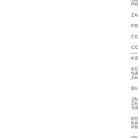
PR
ZA
PR
CO
CO
KI
KO
NA
ZA
BU
JA
ZA
SI
KO
KA
PR
WW