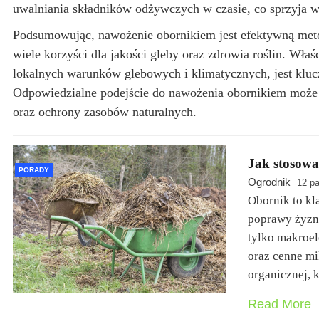
uwalniania składników odżywczych w czasie, co sprzyja wy
Podsumowując, nawożenie obornikiem jest efektywną met
wiele korzyści dla jakości gleby oraz zdrowia roślin. Wł
lokalnych warunków glebowych i klimatycznych, jest klu
Odpowiedzialne podejście do nawożenia obornikiem może pr
oraz ochrony zasobów naturalnych.
Jak stosowa
PORADY
Ogrodnik
12 pa
Obornik to kl
poprawy żyzn
tylko makroel
oraz cenne mi
organicznej, 
Read More