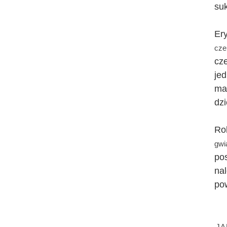
suk
Er
cze
cz
je
ma
dzi
Ro
gwi
pos
na
po
JA