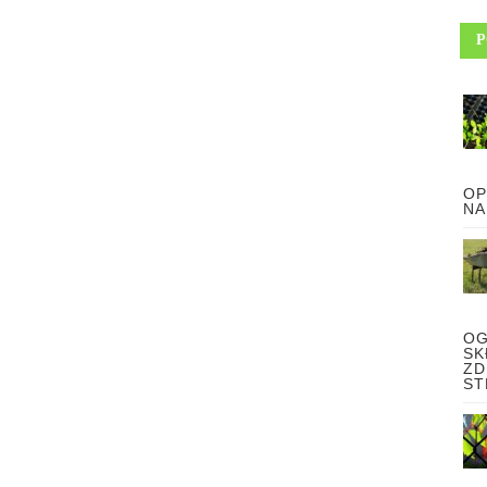
P
OP
NA
OG
SK
ZD
ST