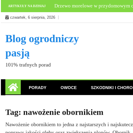
Skip
Co powoduje gnicie moreli?
ARTYKUŁY NA DZISIAJ
to
czwartek, 6 sierpnia, 2026
content
Blog ogrodniczy
pasją
101% trafnych porad
PORADY
OWOCE
SZKODNIKI I CHORO
Tag:
nawożenie obornikiem
Nawożenie obornikiem to jedna z najstarszych i najskutec
poprawy jakości gleby oraz zwiększenia plonów. Obornik