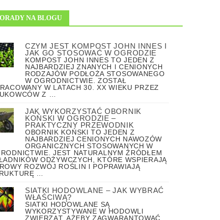
ORADY NA BLOGU
CZYM JEST KOMPOST JOHN INNES I
JAK GO STOSOWAĆ W OGRODZIE
KOMPOST JOHN INNES TO JEDEN Z
NAJBARDZIEJ ZNANYCH I CENIONYCH
RODZAJÓW PODŁOŻA STOSOWANEGO
W OGRODNICTWIE. ZOSTAŁ
RACOWANY W LATACH 30. XX WIEKU PRZEZ
UKOWCÓW Z …
JAK WYKORZYSTAĆ OBORNIK
KOŃSKI W OGRODZIE –
PRAKTYCZNY PRZEWODNIK
OBORNIK KOŃSKI TO JEDEN Z
NAJBARDZIEJ CENIONYCH NAWOZÓW
ORGANICZNYCH STOSOWANYCH W
RODNICTWIE. JEST NATURALNYM ŹRÓDŁEM
ŁADNIKÓW ODŻYWCZYCH, KTÓRE WSPIERAJĄ
ROWY ROZWÓJ ROŚLIN I POPRAWIAJĄ
RUKTURĘ …
SIATKI HODOWLANE – JAK WYBRAĆ
WŁAŚCIWĄ?
SIATKI HODOWLANE SĄ
WYKORZYSTYWANE W HODOWLI
ZWIERZĄT, AŻEBY ZAGWARANTOWAĆ