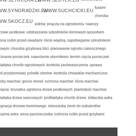
fusami
W.SYNORADZKI.EU
WWW.SUCHCICKI.EU
choroba
WW.SKOCZ.EU
astrów
pnącza na ogrodzeniu
nawozy
cowe pestkowe
odstraszanie szkodników domowym sposobem
ona roślin przed owadami
liście więdną
zapobieganie szkodnikom
bowym
choroba grzybowa liści
planowanie ogrodu całorocznego
cinanie porzeczek
nawożenie obornikiem
termin cięcia porzeczek
ilaktyka chorób ogrodowych
kontrola zachwaszczenia
uprawa
li przydomowej
pchełki ziemne
kontrola chwastów mechaniczna
roby marchwi
gnicie moreli
ochrona marchwi
liście marchwi
nięcie
brunatna zgnilizna drzew pestkowych
plamistość marchwi
ilaktyka drzew owocowych
profilaktyka chorób drzew
żółtaczka astra
ęgnacja drzewa morelowego
mieszanka ziemi do sukulentów
plazma astra
wirus paciorecznika
ochrona roślin przed grzybami