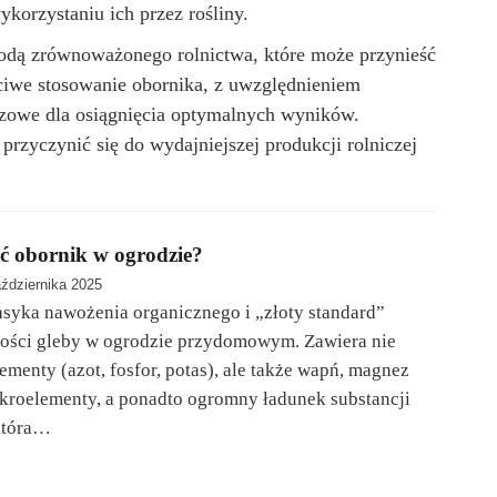
korzystaniu ich przez rośliny.
odą zrównoważonego rolnictwa, które może przynieść
aściwe stosowanie obornika, z uwzględnieniem
czowe dla osiągnięcia optymalnych wyników.
zyczynić się do wydajniejszej produkcji rolniczej
ć obornik w ogrodzie?
ździernika 2025
asyka nawożenia organicznego i „złoty standard”
ości gleby w ogrodzie przydomowym. Zawiera nie
ementy (azot, fosfor, potas), ale także wapń, magnez
kroelementy, a ponadto ogromny ładunek substancji
która…