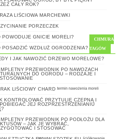
ZEZ CAŁY ROK?
RAZA LIŚCIOWA MARCHEWKI
ZYCINANIE PORZECZEK
 POWODUJE GNICIE MORELI?
CHMURA
 POSADZIĆ WZDŁUŻ OGRODZENIA?
TAGÓW
EDY I JAK NAWOZIĆ DRZEWO MORELOWE?
MPLETNY PRZEWODNIK PO NAWOZACH
TURALNYCH DO OGRODU – RODZAJE I
STOSOWANIE
RAK LIŚCIOWY CHARD
termin nawożenia moreli
K KONTROLOWAĆ PRZYTULIĘ CZEPNĄ I
POBIEGAĆ JEJ ROZPRZESTRZENIANIU
Ę?
MPLETNY PRZEWODNIK PO PODŁOŻU DLA
KTUSÓW – JAK JE WYBRAĆ,
ZYGOTOWAĆ I STOSOWAĆ
W.SZTUCZKA.EU
WWW.SZOTEK.EU
ściółkowanie