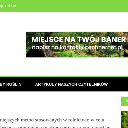
BY ROŚLIN
ARTYKUŁY NASZYCH CZYTELNIKÓW
1
zniejszych metod stosowanych w rolnictwie w celu
, będący naturalnym nawozem organicznym, powstaje