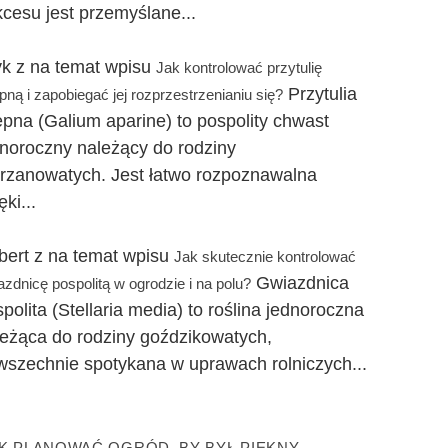
cesu jest przemyślane...
yk z na temat wpisu
Jak kontrolować przytulię
Przytulia
pną i zapobiegać jej rozprzestrzenianiu się?
epna (Galium aparine) to pospolity chwast
dnoroczny należący do rodziny
rzanowatych. Jest łatwo rozpoznawalna
ęki...
bert z na temat wpisu
Jak skutecznie kontrolować
Gwiazdnica
azdnicę pospolitą w ogrodzie i na polu?
polita (Stellaria media) to roślina jednoroczna
leżąca do rodziny goździkowatych,
wszechnie spotykana w uprawach rolniczych...
K PLANOWAĆ OGRÓD, BY BYŁ PIĘKNY