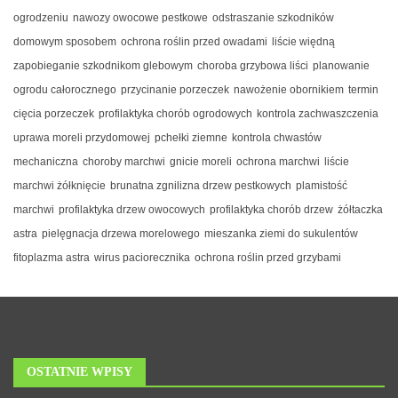
ogrodzeniu
nawozy owocowe pestkowe
odstraszanie szkodników
domowym sposobem
ochrona roślin przed owadami
liście więdną
zapobieganie szkodnikom glebowym
choroba grzybowa liści
planowanie
ogrodu całorocznego
przycinanie porzeczek
nawożenie obornikiem
termin
cięcia porzeczek
profilaktyka chorób ogrodowych
kontrola zachwaszczenia
uprawa moreli przydomowej
pchełki ziemne
kontrola chwastów
mechaniczna
choroby marchwi
gnicie moreli
ochrona marchwi
liście
marchwi żółknięcie
brunatna zgnilizna drzew pestkowych
plamistość
marchwi
profilaktyka drzew owocowych
profilaktyka chorób drzew
żółtaczka
astra
pielęgnacja drzewa morelowego
mieszanka ziemi do sukulentów
fitoplazma astra
wirus paciorecznika
ochrona roślin przed grzybami
OSTATNIE WPISY