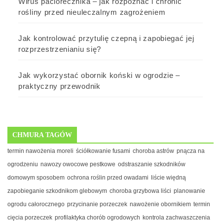
Wirus paciorecznika – jak rozpoznać i chronić
rośliny przed nieuleczalnym zagrożeniem
Jak kontrolować przytulię czepną i zapobiegać jej
rozprzestrzenianiu się?
Jak wykorzystać obornik koński w ogrodzie –
praktyczny przewodnik
CHMURA TAGÓW
termin nawożenia moreli
ściółkowanie fusami
choroba astrów
pnącza na
ogrodzeniu
nawozy owocowe pestkowe
odstraszanie szkodników
domowym sposobem
ochrona roślin przed owadami
liście więdną
zapobieganie szkodnikom glebowym
choroba grzybowa liści
planowanie
ogrodu całorocznego
przycinanie porzeczek
nawożenie obornikiem
termin
cięcia porzeczek
profilaktyka chorób ogrodowych
kontrola zachwaszczenia