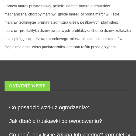
uprawa moreli przydomowej
pchełki ziemne
kontrola chwastów
mechaniczna
choroby marchwi
gnicie moreli
ochrona marchwi
liście
marchwi żółknięcie
brunatna zgnilizna drzew pestkowych
plamistość
marchwi
profilaktyka drzew owocowych
profilaktyka chorób drzew
żółtaczka
astra
pielęgnacja drzewa morelowego
mieszanka ziemi do sukulentów
fitoplazma astra
wirus paciorecznika
ochrona roślin przed grzybami
OSTATNIE WPISY
Co posadzić wzdłuż ogrodzenia?
Jak dbać o truskawki po owocowaniu?
Co robić, gdy liście żółkną lub więdną? Kompletny