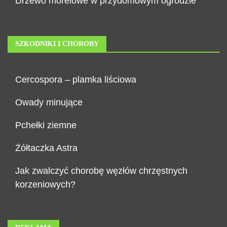
Drzewo morelowe w przydomowym ogrodzie
SZKODNIKI I CHOROBY
Cercospora – plamka liściowa
Owady minujące
Pchełki ziemne
Żółtaczka Astra
Jak zwalczyć chorobę węzłów chrzęstnych
korzeniowych?