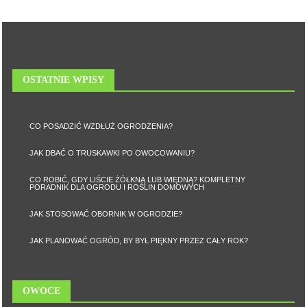
OSTATNIE WPISY
CO POSADZIĆ WZDŁUŻ OGRODZENIA?
JAK DBAĆ O TRUSKAWKI PO OWOCOWANIU?
CO ROBIĆ, GDY LIŚCIE ŻÓŁKNĄ LUB WIĘDNĄ? KOMPLETNY
PORADNIK DLA OGRODU I ROŚLIN DOMOWYCH
JAK STOSOWAĆ OBORNIK W OGRODZIE?
JAK PLANOWAĆ OGRÓD, BY BYŁ PIĘKNY PRZEZ CAŁY ROK?
OWOCE