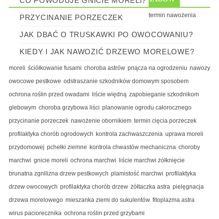
CO POWODUJE GNICIE MORELI?
termin nawożenia
PRZYCINANIE PORZECZEK
JAK DBAĆ O TRUSKAWKI PO OWOCOWANIU?
KIEDY I JAK NAWOZIĆ DRZEWO MORELOWE?
moreli
ściółkowanie fusami
choroba astrów
pnącza na ogrodzeniu
nawozy
owocowe pestkowe
odstraszanie szkodników domowym sposobem
ochrona roślin przed owadami
liście więdną
zapobieganie szkodnikom
glebowym
choroba grzybowa liści
planowanie ogrodu całorocznego
przycinanie porzeczek
nawożenie obornikiem
termin cięcia porzeczek
profilaktyka chorób ogrodowych
kontrola zachwaszczenia
uprawa moreli
przydomowej
pchełki ziemne
kontrola chwastów mechaniczna
choroby
marchwi
gnicie moreli
ochrona marchwi
liście marchwi żółknięcie
brunatna zgnilizna drzew pestkowych
plamistość marchwi
profilaktyka
drzew owocowych
profilaktyka chorób drzew
żółtaczka astra
pielęgnacja
drzewa morelowego
mieszanka ziemi do sukulentów
fitoplazma astra
wirus paciorecznika
ochrona roślin przed grzybami