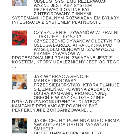
OBSŁUGI SYSTEMU REZERWACJI
WAŻNE JEST, ABY SYSTEM
REZERWACJI ONLINE BYŁ
ZINTEGROWANY Z INNYMI
SYSTEMAMI. IDEALNYM ROZWIĄZANIEM BYŁABY
INTEGRACJA Z SYSTEMEM PŁATNOŚCI …
CZYSZCZENIE DYWANÓW W PRALNI
– JAKI JEST KOSZT?
CZYSZCZENIE DYWANÓW OLSZTYN TO
USŁUGA BARDZO ATRAKCYJNA POD
WZGLĘDEM CENOWYM. ZAZWYCZAJ
PRANIE DYWANÓW W
PROFESJONALNEJ PRALNI ZWIĄZANE JEST Z
KOSZTEM, KTÓRY UZALEŻNIONY JEST OD TEGO
…
JAK WYBRAĆ AGENCJĘ
MARKETINGOWĄ?
PRZEDSIĘBIORSTWO, KTÓRA PLANUJE
SIĘ ZMIENIAĆ POWINNA ZADBAĆ O
DOBRĄ KAMPANIĘ PROMOCYJNĄ.
OBECNIE W KAŻDEJ DZIEDZINIE
DZIAŁA DUŻA KONKURENCJA. DLATEGO
KAMPANIE REKLAMOWE POWINNY BYĆ
PERFEKCYJNIE ZORGANIZOWANE. …
JAKIE CECHY POWINNA MIEĆ FIRMA
ŚWIADCZĄCA USŁUGI WYWOZU
ŚMIECI?
GOSPODARKA ODPADAMI JEST