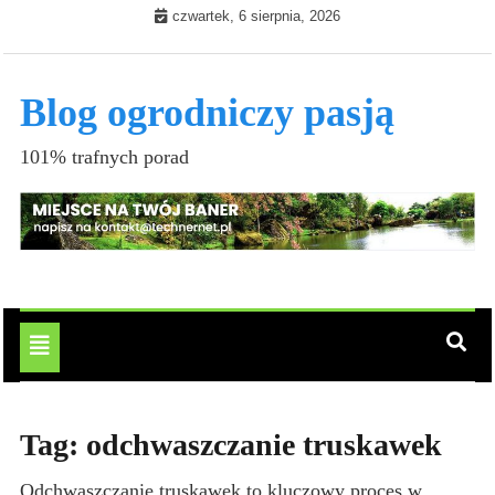
Skip
czwartek, 6 sierpnia, 2026
to
content
Blog ogrodniczy pasją
101% trafnych porad
Toggle
navigation
Tag:
odchwaszczanie truskawek
Odchwaszczanie truskawek to kluczowy proces w